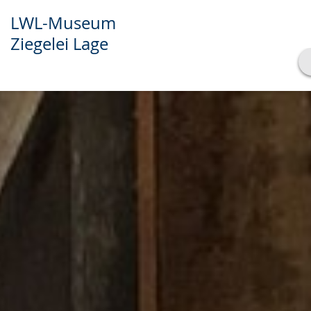
LWL-Museum
Ziegelei Lage
Transkript anzeigen
Abspielen
Pausieren