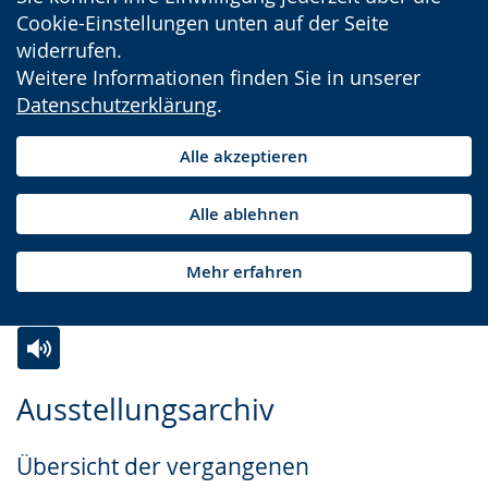
Cookie-Einstellungen unten auf der Seite
widerrufen.
Weitere Informationen finden Sie in unserer
Datenschutzerklärung
.
Alle akzeptieren
Alle ablehnen
Mehr erfahren
Zur
Aktiviere
Ein
Ausstellungsarchiv
Leichten
Audio-
Video
Sprache
Unterstützung.
in
Übersicht der vergangenen
wechseln.
Deutscher