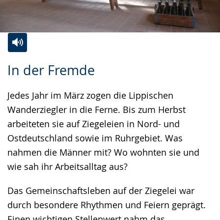
Zur
Aktiviere
Ein
In der Fremde
Leichten
Audio-
Video
Sprache
Unterstützung.
in
Jedes Jahr im März zogen die Lippischen
wechseln.
Deutscher
Wanderziegler in die Ferne. Bis zum Herbst
Gebärdensprache
arbeiteten sie auf Ziegeleien in Nord- und
wird
Ostdeutschland sowie im Ruhrgebiet. Was
angezeigt.
nahmen die Männer mit? Wo wohnten sie und
wie sah ihr Arbeitsalltag aus?
Das Gemeinschaftsleben auf der Ziegelei war
durch besondere Rhythmen und Feiern geprägt.
Einen wichtigen Stellenwert nahm das