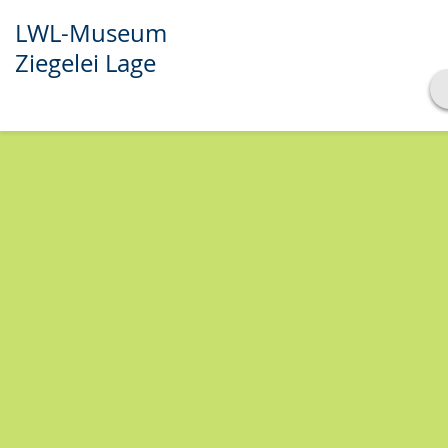
LWL-Museum
Ziegelei Lage
Transkript anzeigen
Abspielen
Pausieren