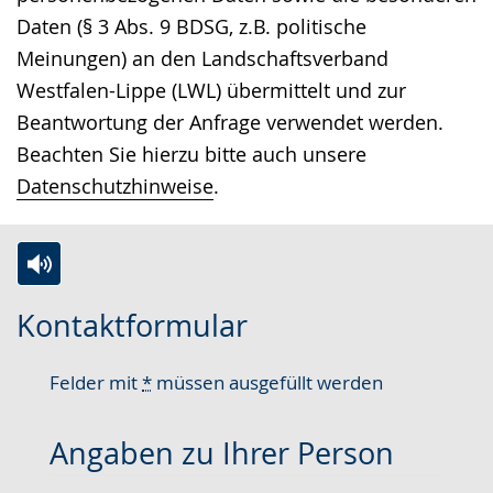
Daten (§ 3 Abs. 9 BDSG, z.B. politische
Meinungen) an den Landschaftsverband
Westfalen-Lippe (LWL) übermittelt und zur
Beantwortung der Anfrage verwendet werden.
Beachten Sie hierzu bitte auch unsere
Datenschutzhinweise
.
Zur
Aktiviere
Ein
Kontaktformular
Leichten
Audio-
Video
Sprache
Unterstützung.
in
Felder mit
*
müssen ausgefüllt werden
wechseln.
Deutscher
Gebärdensprache
Angaben zu Ihrer Person
wird
angezeigt.