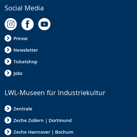
i
Social Media
g
t
.
Presse
Newsletter
Ticketshop
Jobs
LWL-Museen für Industriekultur
Zentrale
Zeche Zollern | Dortmund
Zeche Hannover | Bochum