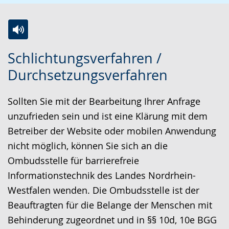
Z
A
E
Schlichtungsverfahren /
u
k
i
Durchsetzungsverfahren
r
t
n
L
i
V
Sollten Sie mit der Bearbeitung Ihrer Anfrage
e
v
i
unzufrieden sein und ist eine Klärung mit dem
i
i
d
Betreiber der Website oder mobilen Anwendung
c
e
e
nicht möglich, können Sie sich an die
h
r
o
Ombudsstelle für barrierefreie
t
e
i
Informationstechnik des Landes Nordrhein-
e
A
n
Westfalen wenden. Die Ombudsstelle ist der
n
u
D
Beauftragten für die Belange der Menschen mit
S
d
e
Behinderung zugeordnet und in §§ 10d, 10e BGG
p
i
u