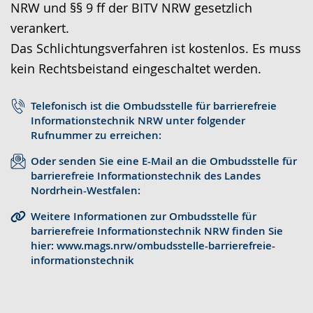
NRW und §§ 9 ff der BITV NRW gesetzlich
r
o
t
verankert.
a
-
s
Das Schlichtungsverfahren ist kostenlos. Es muss
c
U
c
kein Rechtsbeistand eingeschaltet werden.
h
n
h
e
t
e
Telefonisch ist die Ombudsstelle für barrierefreie
w
e
r
Informationstechnik NRW unter folgender
e
r
G
Rufnummer zu erreichen:
c
s
e
Oder senden Sie eine E-Mail an die Ombudsstelle für
h
t
b
barrierefreie Informationstechnik des Landes
Nordrhein-Westfalen:
s
ü
ä
e
t
r
Weitere Informationen zur Ombudsstelle für
barrierefreie Informationstechnik NRW finden Sie
l
z
d
hier: www.mags.nrw/ombudsstelle-barrierefreie-
n
u
e
informationstechnik
.
n
n
g
s