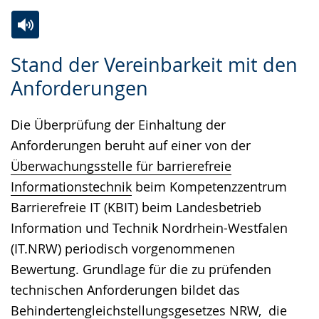
Zur
Aktiviere
Ein
Stand der Vereinbarkeit mit den
Leichten
Audio-
Video
Anforderungen
Sprache
Unterstützung.
in
wechseln.
Deutscher
Die Überprüfung der Einhaltung der
Gebärdensprache
Anforderungen beruht auf einer von der
wird
Überwachungsstelle für barrierefreie
angezeigt.
Informationstechnik
beim Kompetenzzentrum
Barrierefreie IT (KBIT) beim Landesbetrieb
Information und Technik Nordrhein-Westfalen
(IT.NRW) periodisch vorgenommenen
Bewertung. Grundlage für die zu prüfenden
technischen Anforderungen bildet das
Behindertengleichstellungsgesetzes NRW
, die