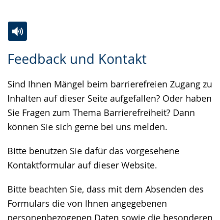
Zur
Aktiviere
Ein
Feedback und Kontakt
Leichten
Audio-
Video
Sprache
Unterstützung.
in
Sind Ihnen Mängel beim barrierefreien Zugang zu
wechseln.
Deutscher
Inhalten auf dieser Seite aufgefallen? Oder haben
Gebärdensprache
Sie Fragen zum Thema Barrierefreiheit? Dann
wird
können Sie sich gerne bei uns melden.
angezeigt.
Bitte benutzen Sie dafür das vorgesehene
Kontaktformular auf dieser Website.
Bitte beachten Sie, dass mit dem Absenden des
Formulars die von Ihnen angegebenen
personenbezogenen Daten sowie die besonderen