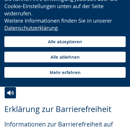
Cookie-Einstellungen unten auf der Seite
widerrufen.
Weitere Informationen finden Sie in unserer
Datenschutzerklärung
.
Alle akzeptieren
Alle ablehnen
Mehr erfahren
Zur
Aktiviere
Ein
Erklärung zur Barrierefreiheit
Leichten
Audio-
Video
Sprache
Unterstützung.
in
Informationen zur Barrierefreiheit auf
wechseln.
Deutscher