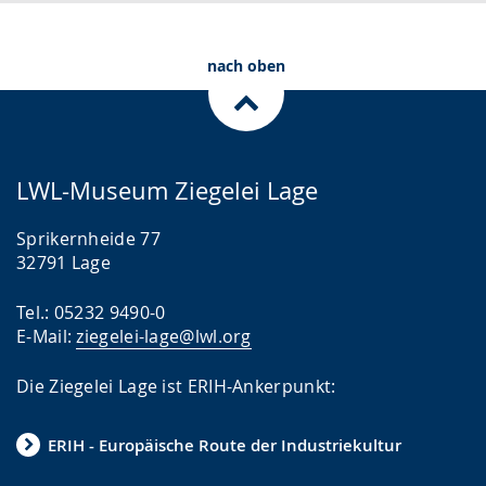
.
p
r
nach oben
a
c
h
e
LWL-Museum Ziegelei Lage
w
i
Sprikernheide 77
r
32791 Lage
d
Tel.: 05232 9490-0
a
E-Mail:
ziegelei-lage@lwl.org
n
g
Die Ziegelei Lage ist ERIH-Ankerpunkt:
e
ERIH - Europäische Route der Industriekultur
z
e