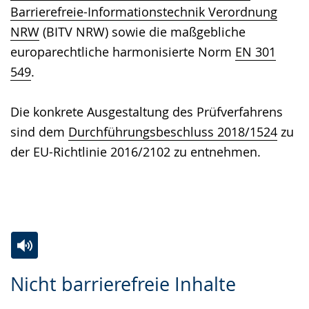
Barrierefreie-Informationstechnik Verordnung
NRW
(BITV NRW) sowie die maßgebliche
europarechtliche harmonisierte Norm
EN 301
549
.
Die konkrete Ausgestaltung des Prüfverfahrens
sind dem
Durchführungsbeschluss 2018/1524
zu
der EU-Richtlinie 2016/2102 zu entnehmen.
Zur
Aktiviere
Ein
Nicht barrierefreie Inhalte
Leichten
Audio-
Video
Sprache
Unterstützung.
in