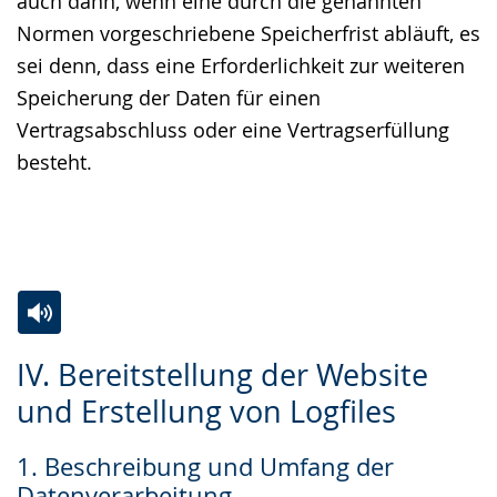
auch dann, wenn eine durch die genannten
Normen vorgeschriebene Speicherfrist abläuft, es
sei denn, dass eine Erforderlichkeit zur weiteren
Speicherung der Daten für einen
Vertragsabschluss oder eine Vertragserfüllung
besteht.
Zur
Aktiviere
Ein
IV. Bereitstellung der Website
Leichten
Audio-
Video
und Erstellung von Logfiles
Sprache
Unterstützung.
in
wechseln.
Deutscher
1. Beschreibung und Umfang der
Gebärdensprache
Datenverarbeitung