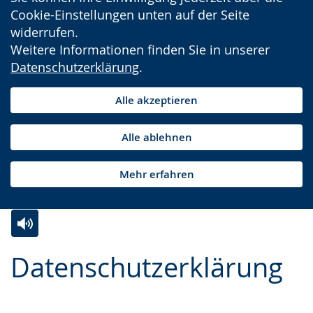
Cookie-Einstellungen unten auf der Seite
widerrufen.
Weitere Informationen finden Sie in unserer
Datenschutzerklärung
.
Alle akzeptieren
Alle ablehnen
Mehr erfahren
Zur
Aktiviere
Ein
Datenschutzerklärung
Leichten
Audio-
Video
Sprache
Unterstützung.
in
wechseln.
Deutscher