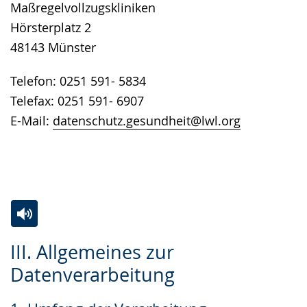
Maßregelvollzugskliniken
Hörsterplatz 2
48143 Münster
Telefon: 0251 591- 5834
Telefax: 0251 591- 6907
E-Mail:
datenschutz.gesundheit@lwl.org
Zur
Aktiviere
Ein
III. Allgemeines zur
Leichten
Audio-
Video
Datenverarbeitung
Sprache
Unterstützung.
in
wechseln.
Deutscher