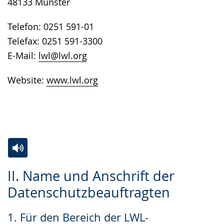
48133 Münster
Telefon: 0251 591-01
Telefax: 0251 591-3300
E-Mail:
lwl@lwl.org
Website:
www.lwl.org
Zur
Aktiviere
Ein
II. Name und Anschrift der
Leichten
Audio-
Video
Datenschutzbeauftragten
Sprache
Unterstützung.
in
wechseln.
Deutscher
1. Für den Bereich der LWL-
Gebärdensprache