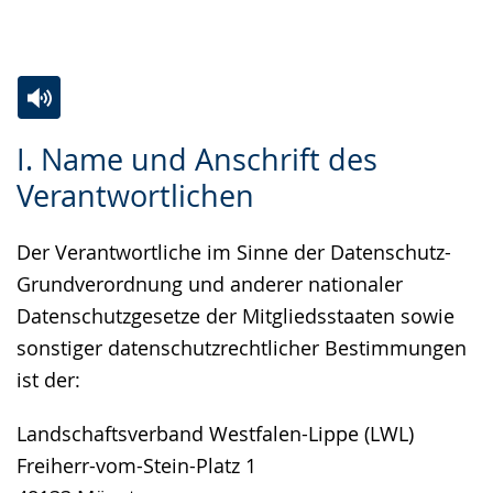
Gebärdensprache
wird
angezeigt.
Zur
Aktiviere
Ein
I. Name und Anschrift des
Leichten
Audio-
Video
Verantwortlichen
Sprache
Unterstützung.
in
wechseln.
Deutscher
Der Verantwortliche im Sinne der Datenschutz-
Gebärdensprache
Grundverordnung und anderer nationaler
wird
Datenschutzgesetze der Mitgliedsstaaten sowie
angezeigt.
sonstiger datenschutzrechtlicher Bestimmungen
ist der:
Landschaftsverband Westfalen-Lippe (LWL)
Freiherr-vom-Stein-Platz 1