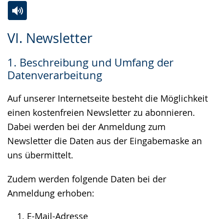
Zur
Aktiviere
Ein
VI. Newsletter
Leichten
Audio-
Video
Sprache
Unterstützung.
in
1. Beschreibung und Umfang der
wechseln.
Deutscher
Datenverarbeitung
Gebärdensprache
wird
Auf unserer Internetseite besteht die Möglichkeit
angezeigt.
einen kostenfreien Newsletter zu abonnieren.
Dabei werden bei der Anmeldung zum
Newsletter die Daten aus der Eingabemaske an
uns übermittelt.
Zudem werden folgende Daten bei der
Anmeldung erhoben:
E-Mail-Adresse