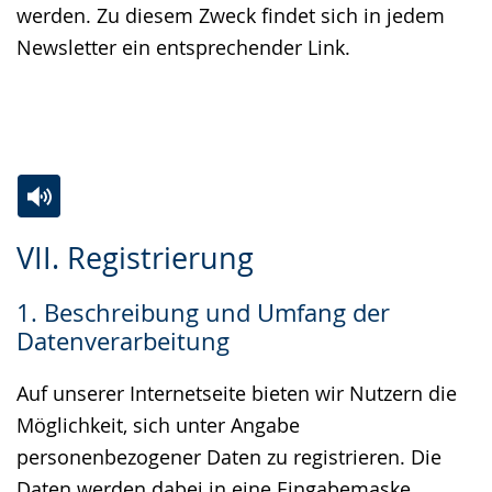
werden. Zu diesem Zweck findet sich in jedem
Newsletter ein entsprechender Link.
Zur
Aktiviere
Ein
VII. Registrierung
Leichten
Audio-
Video
Sprache
Unterstützung.
in
1. Beschreibung und Umfang der
wechseln.
Deutscher
Datenverarbeitung
Gebärdensprache
wird
Auf unserer Internetseite bieten wir Nutzern die
angezeigt.
Möglichkeit, sich unter Angabe
personenbezogener Daten zu registrieren. Die
Daten werden dabei in eine Eingabemaske