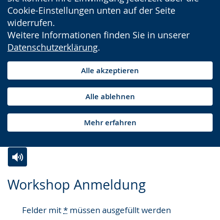
Cookie-Einstellungen unten auf der Seite
widerrufen.
Weitere Informationen finden Sie in unserer
Datenschutzerklärung
.
Alle akzeptieren
Alle ablehnen
Mehr erfahren
Zur
Aktiviere
Ein
Workshop Anmeldung
Leichten
Audio-
Video
Sprache
Unterstützung.
in
Felder mit
*
müssen ausgefüllt werden
wechseln.
Deutscher