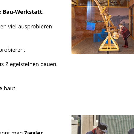
e
Bau-Werkstatt
.
en viel ausprobieren
probieren:
s Ziegelsteinen bauen.
e
baut.
 nennt man
Ziegler
.