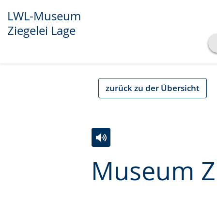
LWL-Museum
Ziegelei Lage
Transkript anzeigen
Abspielen
Pausieren
zurück zu der Übersicht
Zur
Aktiviere
Ein
Museum Zi
Leichten
Audio-
Video
Sprache
Unterstützung.
in
wechseln.
Deutscher
Gebärdensprache