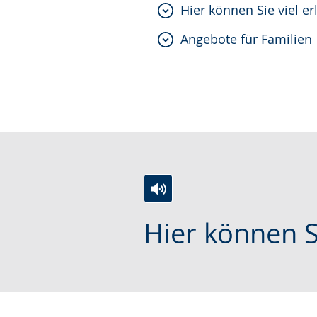
wird
Hier können Sie viel e
angezeigt.
Angebote für Familien
Zur
Aktiviere
Ein
Hier können S
Leichten
Audio-
Video
Sprache
Unterstützung.
in
wechseln.
Deutscher
Gebärdensprache
wird