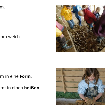
hm.
ehm weich.
hm in eine
Form
.
mt in einen
heißen